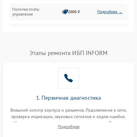
Поломка платы
Механика
2000 ₽
Подробнее →
управления
Неисправность
3000 ₽
Подробнее →
трансформатора
Повреждение
Этапы ремонта ИБП INFORM
500 ₽
Подробнее →
конденсаторов
Поломка предохранителя
100 ₽
Подробнее →
Неисправность системы
1000 ₽
Подробнее →
охлаждения
1. Первичная диагностика
Неисправность
500 ₽
Подробнее →
Внешний осмотр корпуса и разъемов. Подключение к сети,
индикаторов
проверка индикации, звуковых сигналов и кодов ошибок.
Измерение входного и выходного напряжения. Оценка
Поломка фильтров
Подробнее
1000 ₽
Подробнее →
реакции ИБП на отключение основного питания без
(EMI/EMC)
нагрузки.