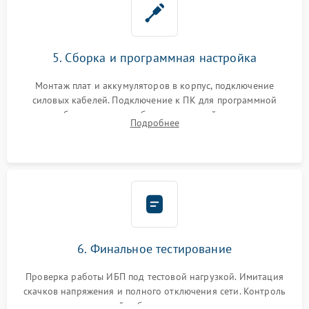
5. Сборка и программная настройка
Монтаж плат и аккумуляторов в корпус, подключение
силовых кабелей. Подключение к ПК для программной
калибровки констант батареи, настройки порогов
Подробнее
срабатывания AVR и сброса счетчиков старения АКБ.
6. Финальное тестирование
Проверка работы ИБП под тестовой нагрузкой. Имитация
скачков напряжения и полного отключения сети. Контроль
времени автономной работы, температурного режима и