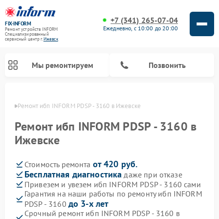
+7 (341) 265-07-04
FIX-INFORM
Ежедневно, с 10:00 до 20:00
Ремонт устройств INFORM
Специализированный
cервисный центр г.
Ижевск
Мы ремонтируем
Позвонить
евске
Ремонт ибп INFORM PDSP - 3160 в Ижевске
Ремонт ибп INFORM PDSP - 3160 в
Ижевске
от 420 руб.
Стоимость ремонта
Бесплатная диагностика
даже при отказе
Привезем и увезем ибп INFORM PDSP - 3160 сами
Гарантия на наши работы по ремонту ибп INFORM
до 3-х лет
PDSP - 3160
Срочный ремонт ибп INFORM PDSP - 3160 в