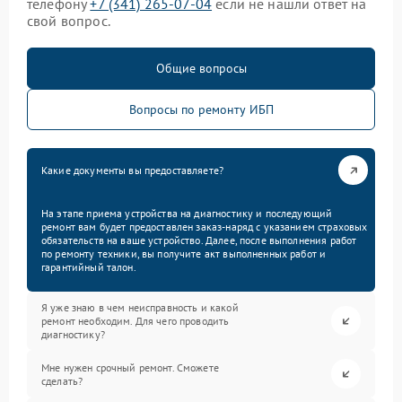
телефону
+7 (341) 265-07-04
если не нашли ответ на
свой вопрос.
Общие вопросы
Вопросы по ремонту ИБП
Какие документы вы предоставляете?
На этапе приема устройства на диагностику и последующий
ремонт вам будет предоставлен заказ-наряд с указанием страховых
обязательств на ваше устройство. Далее, после выполнения работ
по ремонту техники, вы получите акт выполненных работ и
гарантийный талон.
Я уже знаю в чем неисправность и какой
ремонт необходим. Для чего проводить
диагностику?
Мне нужен срочный ремонт. Сможете
сделать?