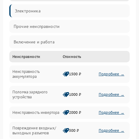
Электроника
Прочие неисправности
Включение и работа
Неисправности
Стоимость
Работа с нагрузкой
Неисправность
Звук и индикация
1500 ₽
Подробнее →
аккумулятора
Питание и режимы
Поломка зарядного
1000 ₽
Подробнее →
устройства
Интерфейсы и связь
Неисправность инвертора
2000 ₽
Подробнее →
Температура и эксплуатация
Повреждение входных/
500 ₽
Подробнее →
выходных разъемов
Механические повреждения