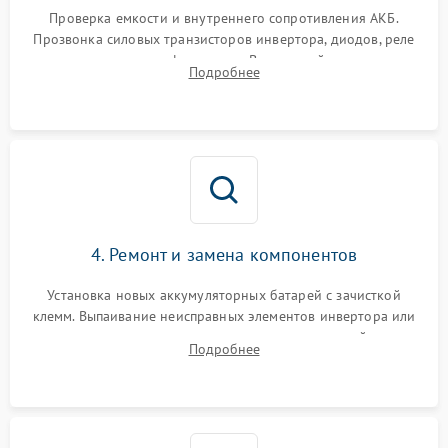
1000 ₽
Подробнее →
от перегрузок
Проверка емкости и внутреннего сопротивления АКБ.
Прозвонка силовых транзисторов инвертора, диодов, реле
Неисправность системы
переключения и трансформатора. Визуальный поиск вздутых
Подробнее
защиты от короткого
1500 ₽
Подробнее →
конденсаторов и прогаров на печатной плате.
замыкания
Повреждение системы
1000 ₽
Подробнее →
защиты от перегрева
Неисправность системы
защиты от
1500 ₽
Подробнее →
перенапряжения
4. Ремонт и замена компонентов
Установка новых аккумуляторных батарей с зачисткой
клемм. Выпаивание неисправных элементов инвертора или
цепи зарядки и монтаж новых радиодеталей.
Подробнее
Восстановление поврежденных токоведущих дорожек и
замена реле.