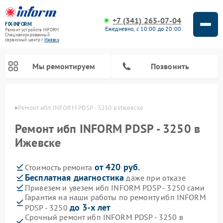
+7 (341) 265-07-04
FIX-INFORM
Ежедневно, с 10:00 до 20:00
Ремонт устройств INFORM
Специализированный
cервисный центр г.
Ижевск
Мы ремонтируем
Позвонить
евске
Ремонт ибп INFORM PDSP - 3250 в Ижевске
Ремонт ибп INFORM PDSP - 3250 в
Ижевске
от 420 руб.
Стоимость ремонта
Бесплатная диагностика
даже при отказе
Привезем и увезем ибп INFORM PDSP - 3250 сами
Гарантия на наши работы по ремонту ибп INFORM
до 3-х лет
PDSP - 3250
Срочный ремонт ибп INFORM PDSP - 3250 в