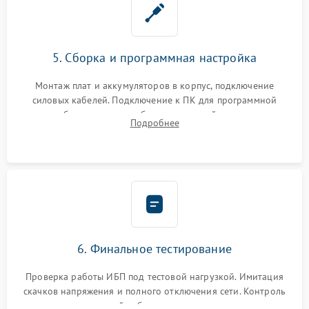
5. Сборка и программная настройка
Монтаж плат и аккумуляторов в корпус, подключение
силовых кабелей. Подключение к ПК для программной
калибровки констант батареи, настройки порогов
Подробнее
срабатывания AVR и сброса счетчиков старения АКБ.
6. Финальное тестирование
Проверка работы ИБП под тестовой нагрузкой. Имитация
скачков напряжения и полного отключения сети. Контроль
времени автономной работы, температурного режима и