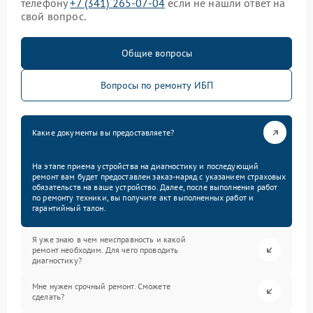
телефону
+7 (341) 265-07-04
если не нашли ответ на
свой вопрос.
Общие вопросы
Вопросы по ремонту ИБП
Какие документы вы предоставляете?
На этапе приема устройства на диагностику и последующий
ремонт вам будет предоставлен заказ-наряд с указанием страховых
обязательств на ваше устройство. Далее, после выполнения работ
по ремонту техники, вы получите акт выполненных работ и
гарантийный талон.
Я уже знаю в чем неисправность и какой
ремонт необходим. Для чего проводить
диагностику?
Мне нужен срочный ремонт. Сможете
сделать?