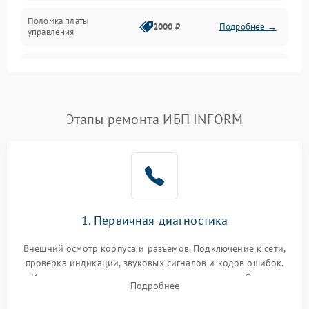
Поломка платы
Механика
2000 ₽
Подробнее →
управления
Неисправность
3000 ₽
Подробнее →
трансформатора
Повреждение
Этапы ремонта ИБП INFORM
500 ₽
Подробнее →
конденсаторов
Поломка предохранителя
100 ₽
Подробнее →
Неисправность системы
1000 ₽
Подробнее →
охлаждения
1. Первичная диагностика
Неисправность
500 ₽
Подробнее →
Внешний осмотр корпуса и разъемов. Подключение к сети,
индикаторов
проверка индикации, звуковых сигналов и кодов ошибок.
Измерение входного и выходного напряжения. Оценка
Поломка фильтров
Подробнее
1000 ₽
Подробнее →
реакции ИБП на отключение основного питания без
(EMI/EMC)
нагрузки.