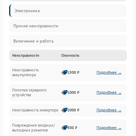
Электроника
Прочие неисправности
Включение и работа
Неисправности
Стоимость
Работа с нагрузкой
Неисправность
Звук и индикация
1500 ₽
Подробнее →
аккумулятора
Питание и режимы
Поломка зарядного
1000 ₽
Подробнее →
устройства
Интерфейсы и связь
Неисправность инвертора
2000 ₽
Подробнее →
Температура и эксплуатация
Повреждение входных/
500 ₽
Подробнее →
выходных разъемов
Механические повреждения