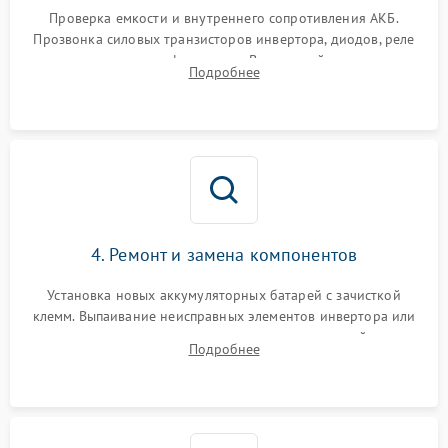
1000 ₽
Подробнее →
от перегрузок
Проверка емкости и внутреннего сопротивления АКБ.
Прозвонка силовых транзисторов инвертора, диодов, реле
Неисправность системы
переключения и трансформатора. Визуальный поиск вздутых
Подробнее
защиты от короткого
1500 ₽
Подробнее →
конденсаторов и прогаров на печатной плате.
замыкания
Повреждение системы
1000 ₽
Подробнее →
защиты от перегрева
Неисправность системы
защиты от
1500 ₽
Подробнее →
перенапряжения
4. Ремонт и замена компонентов
Установка новых аккумуляторных батарей с зачисткой
клемм. Выпаивание неисправных элементов инвертора или
цепи зарядки и монтаж новых радиодеталей.
Подробнее
Восстановление поврежденных токоведущих дорожек и
замена реле.