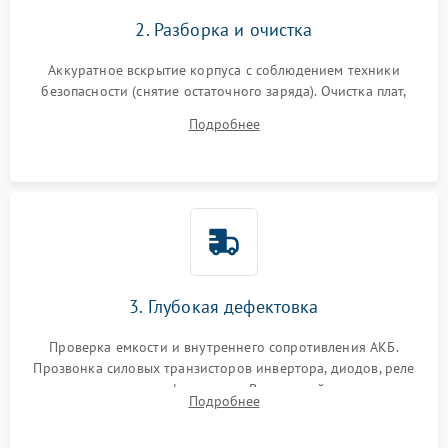
2. Разборка и очистка
Аккуратное вскрытие корпуса с соблюдением техники
безопасности (снятие остаточного заряда). Очистка плат,
радиаторов и кулеров от пыли с помощью сжатого воздуха
Подробнее
и кистей для предотвращения перегрева и замыканий.
3. Глубокая дефектовка
Проверка емкости и внутреннего сопротивления АКБ.
Прозвонка силовых транзисторов инвертора, диодов, реле
переключения и трансформатора. Визуальный поиск вздутых
Подробнее
конденсаторов и прогаров на печатной плате.