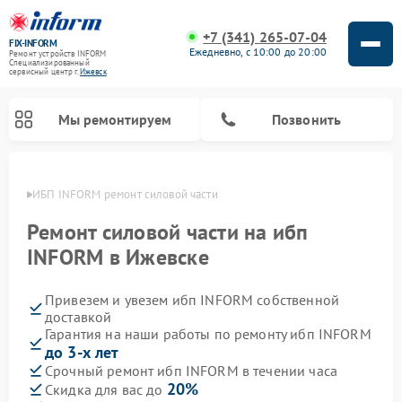
+7 (341) 265-07-04
FIX-INFORM
Ежедневно, с 10:00 до 20:00
Ремонт устройств INFORM
Специализированный
cервисный центр г.
Ижевск
Мы ремонтируем
Позвонить
евске
ИБП INFORM ремонт силовой части
Ремонт силовой части на ибп
INFORM в Ижевске
Привезем и увезем ибп INFORM собственной
доставкой
Гарантия на наши работы по ремонту ибп INFORM
до 3-х лет
Срочный ремонт ибп INFORM в течении часа
20%
Скидка для вас до