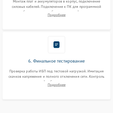
Монтаж плат и аккумуляторов в корпус, подключение
силовых кабелей. Подключение к ПК для программной
калибровки констант батареи, настройки порогов
Подробнее
срабатывания AVR и сброса счетчиков старения АКБ.
6. Финальное тестирование
Проверка работы ИБП под тестовой нагрузкой. Имитация
скачков напряжения и полного отключения сети. Контроль
времени автономной работы, температурного режима и
Подробнее
корректности формы выходного сигнала.