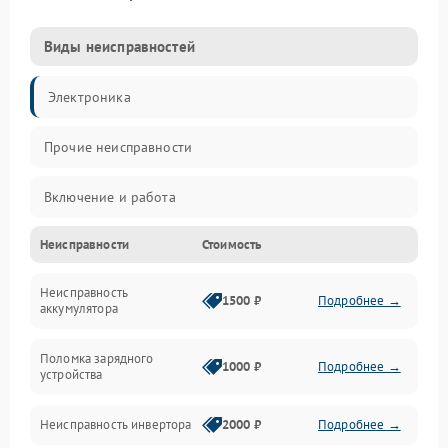
Виды неисправностей
Электроника
Прочие неисправности
Включение и работа
Неисправности
Стоимость
Работа с нагрузкой
Неисправность
Звук и индикация
1500 ₽
Подробнее →
аккумулятора
Питание и режимы
Поломка зарядного
1000 ₽
Подробнее →
устройства
Интерфейсы и связь
Неисправность инвертора
2000 ₽
Подробнее →
Температура и эксплуатация