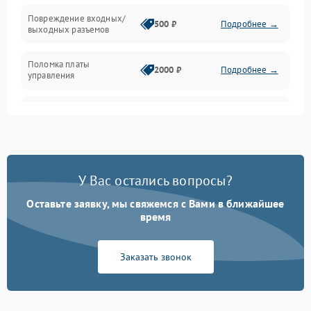
Повреждение входных/
500 ₽
Подробнее →
выходных разъемов
Механические повреждения
Поломка платы
Механика
2000 ₽
Подробнее →
управления
Неисправность
3000 ₽
Подробнее →
трансформатора
Повреждение
500 ₽
Подробнее →
конденсаторов
У Вас остались вопросы?
Поломка предохранителя
100 ₽
Подробнее →
Оставьте заявку, мы свяжемся с Вами в ближайшее
время
Неисправность системы
1000 ₽
Подробнее →
охлаждения
Заказать звонок
Неисправность
500 ₽
Подробнее →
индикаторов