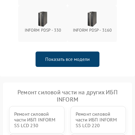
зарядки
Поломка системы защиты
1000 ₽
Подробнее →
от перегрузок
INFORM PDSP - 330
INFORM PDSP - 3160
Неисправность системы
защиты от короткого
1500 ₽
Подробнее →
замыкания
Показать все модели
Повреждение системы
1000 ₽
Подробнее →
защиты от перегрева
Неисправность системы
защиты от
1500 ₽
Подробнее →
перенапряжения
Ремонт силовой части на других ИБП
INFORM
Ремонт силовой
Ремонт силовой
части ИБП INFORM
части ИБП INFORM
SS LCD 230
SS LCD 220