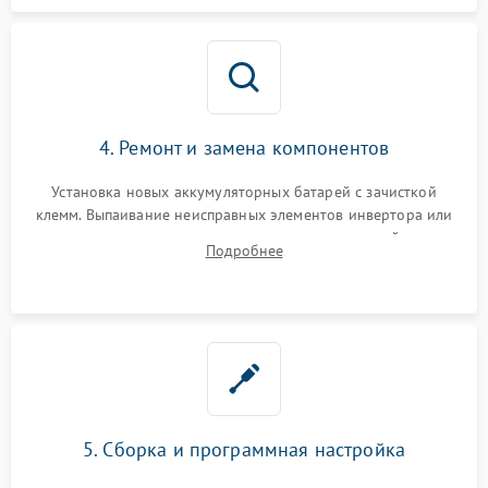
4. Ремонт и замена компонентов
Установка новых аккумуляторных батарей с зачисткой
клемм. Выпаивание неисправных элементов инвертора или
цепи зарядки и монтаж новых радиодеталей.
Подробнее
Восстановление поврежденных токоведущих дорожек и
замена реле.
5. Сборка и программная настройка