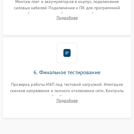
Монтаж плат и аккумуляторов в корпус, подключение
силовых кабелей. Подключение к ПК для программной
калибровки констант батареи, настройки порогов
Подробнее
срабатывания AVR и сброса счетчиков старения АКБ.
6. Финальное тестирование
Проверка работы ИБП под тестовой нагрузкой. Имитация
скачков напряжения и полного отключения сети. Контроль
времени автономной работы, температурного режима и
Подробнее
корректности формы выходного сигнала.