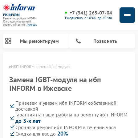
+7 (341) 265-07-04
FIX-INFORM
Ежедневно, с 10:00 до 20:00
Ремонт устройств INFORM
Специализированный
cервисный центр г.
Ижевск
Мы ремонтируем
Позвонить
евске
ИБП INFORM замена igbt-модуля
Замена IGBT-модуля на ибп
INFORM в Ижевске
Привезем и увезем ибп INFORM собственной
доставкой
Гарантия на наши работы по ремонту ибп INFORM
до 3-х лет
Срочный ремонт ибп INFORM в течении часа
20%
Скидка для вас до