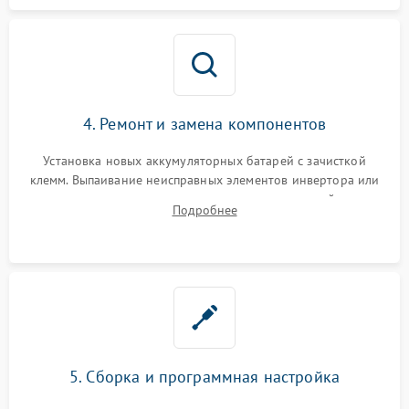
4. Ремонт и замена компонентов
Установка новых аккумуляторных батарей с зачисткой
клемм. Выпаивание неисправных элементов инвертора или
цепи зарядки и монтаж новых радиодеталей.
Подробнее
Восстановление поврежденных токоведущих дорожек и
замена реле.
5. Сборка и программная настройка