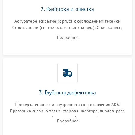
2. Разборка и очистка
Аккуратное вскрытие корпуса с соблюдением техники
безопасности (снятие остаточного заряда). Очистка плат,
радиаторов и кулеров от пыли с помощью сжатого воздуха
Подробнее
и кистей для предотвращения перегрева и замыканий.
3. Глубокая дефектовка
Проверка емкости и внутреннего сопротивления АКБ.
Прозвонка силовых транзисторов инвертора, диодов, реле
переключения и трансформатора. Визуальный поиск вздутых
Подробнее
конденсаторов и прогаров на печатной плате.