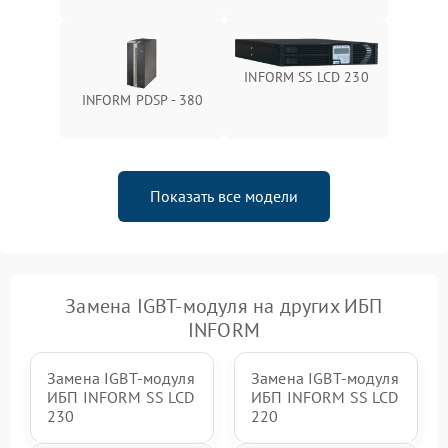
зарядки
Поломка системы защиты
1000 ₽
Подробнее →
от перегрузок
INFORM SS LCD 230
INFORM PDSP - 380
Неисправность системы
защиты от короткого
1500 ₽
Подробнее →
замыкания
Показать все модели
Повреждение системы
1000 ₽
Подробнее →
защиты от перегрева
Неисправность системы
защиты от
1500 ₽
Подробнее →
перенапряжения
Замена IGBT-модуля на других ИБП
INFORM
Замена IGBT-модуля
Замена IGBT-модуля
ИБП INFORM SS LCD
ИБП INFORM SS LCD
230
220