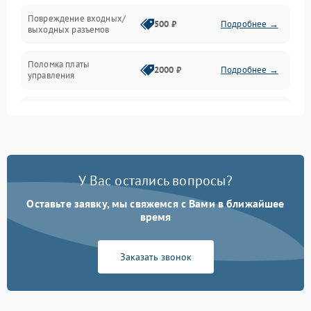
Повреждение входных/
500 ₽
Подробнее →
выходных разъемов
Механические повреждения
Поломка платы
Механика
2000 ₽
Подробнее →
управления
Неисправность
3000 ₽
Подробнее →
трансформатора
Повреждение
500 ₽
Подробнее →
конденсаторов
У Вас остались вопросы?
Поломка предохранителя
100 ₽
Подробнее →
Оставьте заявку, мы свяжемся с Вами в ближайшее
время
Неисправность системы
1000 ₽
Подробнее →
охлаждения
Заказать звонок
Неисправность
500 ₽
Подробнее →
индикаторов