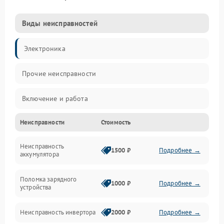
Виды неисправностей
Электроника
Прочие неисправности
Включение и работа
Неисправности
Стоимость
Работа с нагрузкой
Неисправность
Звук и индикация
1500 ₽
Подробнее →
аккумулятора
Питание и режимы
Поломка зарядного
1000 ₽
Подробнее →
устройства
Интерфейсы и связь
Неисправность инвертора
2000 ₽
Подробнее →
Температура и эксплуатация